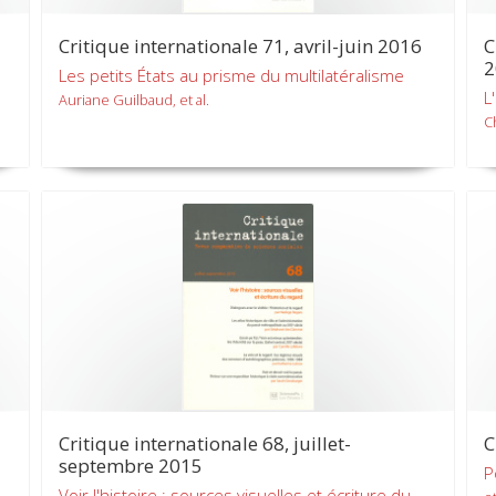
Critique internationale 71, avril-juin 2016
C
2
Les petits États au prisme du multilatéralisme
L
Auriane Guilbaud, et al.
C
Critique internationale 68, juillet-
C
septembre 2015
P
Voir l'histoire : sources visuelles et écriture du