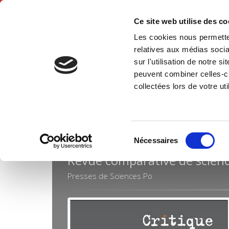
Ce site web utilise des c
Les cookies nous permetten
Hom
relatives aux médias socia
sur l'utilisation de notre 
peuvent combiner celles-ci
Reviews
Critique internationale
Home
collectées lors de votre uti
Sélection
CRITIQUE INTERNATIO
Nécessaires
du
Revue comparative de scienc
consentement
Presses de Sciences Po