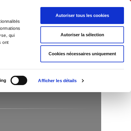
English
Autoriser tous les cookies
ionnalités
litics
Society
formations
Autoriser la sélection
yse, qui
s ont
Cookies nécessaires uniquement
ing
Afficher les détails