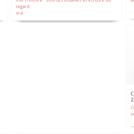
et
regard
et al.
C
2
C
et