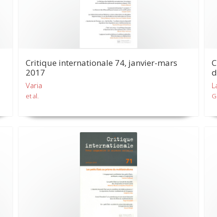
Critique internationale 74, janvier-mars
C
2017
d
Varia
L
et al.
G