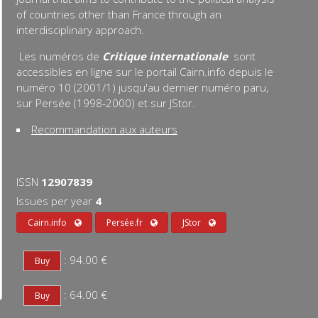
of countries other than France through an
interdisciplinary approach.
Les numéros de
Critique internationale
sont
accessibles en ligne sur le portail Cairn.info depuis le
numéro 10 (2001/1) jusqu'au dernier numéro paru,
sur Persée (1998-2000) et sur JStor.
Recommandation aux auteurs
ISSN
12907839
Issues per year
4
Cairn.info
Persée.fr
JStor
: 94.00 €
: 64.00 €