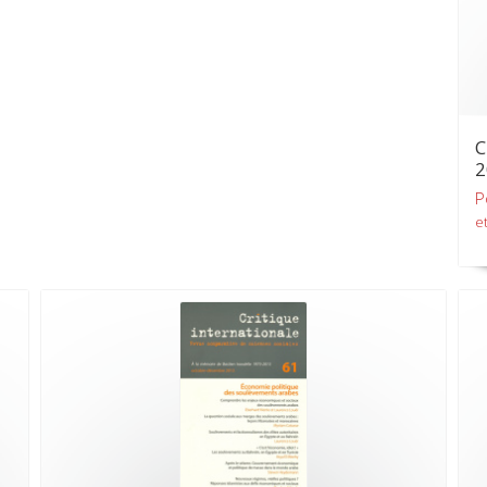
C
2
P
et