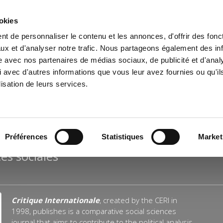
ookies
t de personnaliser le contenu et les annonces, d'offrir des fonct
e
Environment
History
International
Po
ux et d'analyser notre trafic. Nous partageons également des in
site avec nos partenaires de médias sociaux, de publicité et d'anal
 avec d'autres informations que vous leur avez fournies ou qu'il
lisation de leurs services.
NALE
Préférences
Statistiques
Market
es sociales
Critique Internationale
, created by the CERI in
1998, publishes is a comparative social sciences
journal that aims to contribute to the political analysis