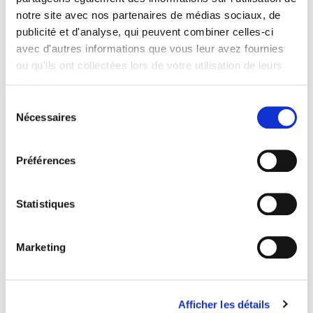
notre site avec nos partenaires de médias sociaux, de
publicité et d'analyse, qui peuvent combiner celles-ci
avec d'autres informations que vous leur avez fournies
Capitalismes agraires
ou qu'ils ont collectées lors de votre utilisation de leurs
Économie politique de la grande plantation en Indonésie
services.
et en Malaisie
Sélection
Stéphanie Barral
Nécessaires
du
consentement
Préférences
Statistiques
Marketing
Afficher les détails
Santé mondiale. Enjeu stratégique, jeux