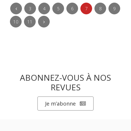
3
4
5
6
7
8
9
10
11
ABONNEZ-VOUS À NOS
REVUES
Je m’abonne