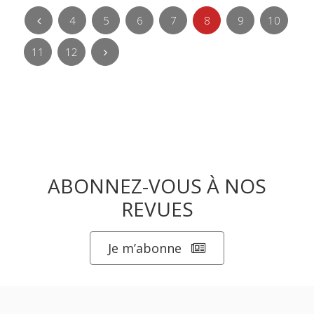
4
5
6
7
8
9
10
11
12
ABONNEZ-VOUS À NOS
REVUES
Je m’abonne