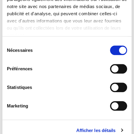
notre site avec nos partenaires de médias sociaux, de
publicité et d'analyse, qui peuvent combiner celles-ci
avec d'autres informations que vous leur avez fournies
L'État des droits
ou qu'ils ont collectées lors de votre utilisation de leurs
Politique des droits et pratiques des institutions
services.
Pierre-Yves Baudot, Anne Revillard
Sélection
Nécessaires
du
consentement
Préférences
Statistiques
Marketing
Afficher les détails
La santé en guerre 1914-1918