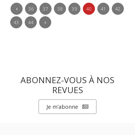
36
37
38
39
40
41
42
43
44
ABONNEZ-VOUS À NOS
REVUES
Je m’abonne