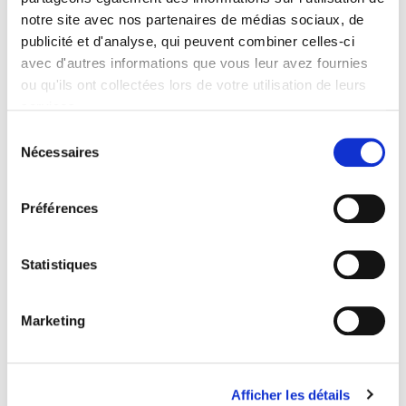
notre site avec nos partenaires de médias sociaux, de
publicité et d'analyse, qui peuvent combiner celles-ci
avec d'autres informations que vous leur avez fournies
L'état des forces politiques à la veille de
ou qu'ils ont collectées lors de votre utilisation de leurs
l'élection présidentielle
services.
La candidature Defferre: analyse rétrospective
Sélection
François Goguel
Nécessaires
du
consentement
Préférences
Statistiques
Marketing
Afficher les détails
La CGT-FO