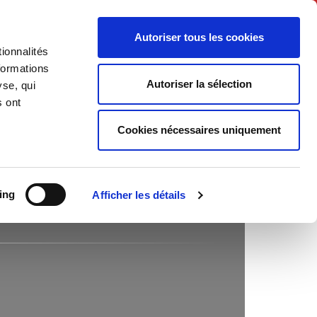
Français
Autoriser tous les cookies
ionnalités
Politique
Société
formations
Autoriser la sélection
yse, qui
s ont
Cookies nécessaires uniquement
ing
Afficher les détails