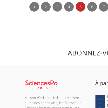
2
3
4
5
6
7
ABONNEZ-V
À par
Maison d'édition dédiée aux sciences
humaines et sociales, les Presses de
Sciences Po participent depuis leur