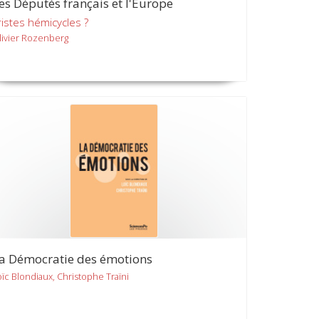
es Députés français et l'Europe
ristes hémicycles ?
livier Rozenberg
a Démocratie des émotions
oïc Blondiaux, Christophe Traïni