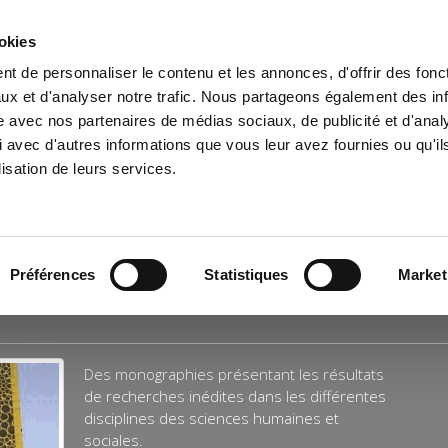
ookies
t de personnaliser le contenu et les annonces, d'offrir des fonct
il
Environnement
Histoire
International
ux et d'analyser notre trafic. Nous partageons également des in
site avec nos partenaires de médias sociaux, de publicité et d'anal
 avec d'autres informations que vous leur avez fournies ou qu'il
lisation de leurs services.
Préférences
Statistiques
Market
Des monographies présentant les résultats
de recherches inédites dans les différentes
disciplines des sciences humaines et
sociales.