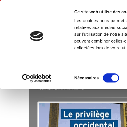
Ce site web utilise des c
Les cookies nous permetten
Accue
relatives aux médias socia
sur l'utilisation de notre 
peuvent combiner celles-ci
Collections
Académique
Accueil
collectées lors de votre uti
Sélection
ACADÉMIQUE
Nécessaires
du
Presses de Sciences Po
consentement