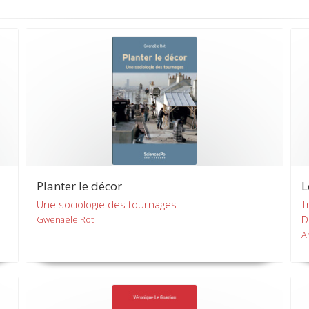
Planter le décor
L
Une sociologie des tournages
T
D
Gwenaële Rot
A