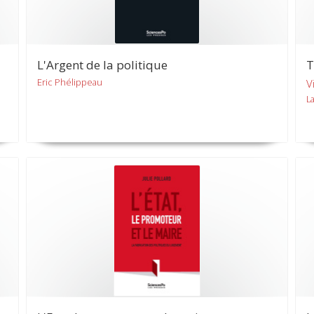
L'Argent de la politique
T
Eric Phélippeau
V
L