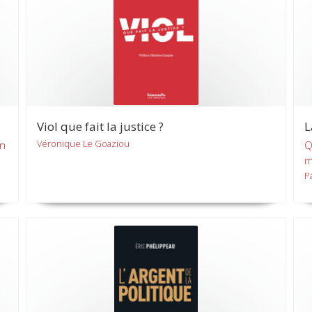
Viol que fait la justice ?
L
Véronique Le Goaziou
on
Q
m
P