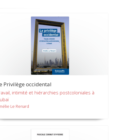
e Privilège occidental
ravail, intimité et hiérarchies postcoloniales à
ubaï
mélie Le Renard