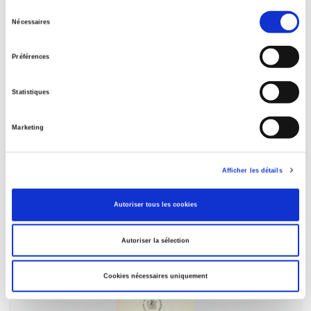
Sélection
Nécessaires
du
consentement
Préférences
Statistiques
Matériaux pour une géographie volontaire de
Marketing
l'industrie française
Gabriel Dessus
Afficher les détails
Autoriser tous les cookies
Autoriser la sélection
Cookies nécessaires uniquement