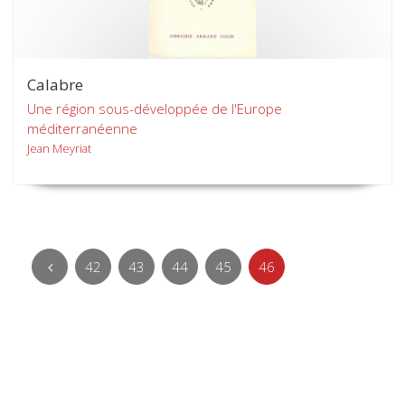
Calabre
Une région sous-développée de l'Europe
méditerranéenne
Jean Meyriat
42
43
44
45
46