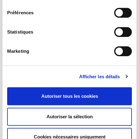
consentement
Préférences
Statistiques
Bruno Latour ou l'art d'assembler
Philippe Descola, Bruno Karsenti
Marketing
Michel Gardette
Afficher les détails
nouveau
Autoriser tous les cookies
Autoriser la sélection
Cookies nécessaires uniquement