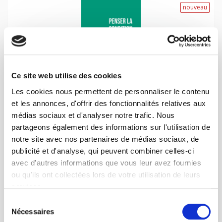
nouveau
Ce site web utilise des cookies
Les cookies nous permettent de personnaliser le contenu
et les annonces, d'offrir des fonctionnalités relatives aux
Penser la condition animale
médias sociaux et d'analyser notre trafic. Nous
Outils critiques
partageons également des informations sur l'utilisation de
Emilie Dardenne
notre site avec nos partenaires de médias sociaux, de
publicité et d'analyse, qui peuvent combiner celles-ci
avec d'autres informations que vous leur avez fournies
ou qu'ils ont collectées lors de votre utilisation de leurs
nouveau
services.
Sélection
Nécessaires
du