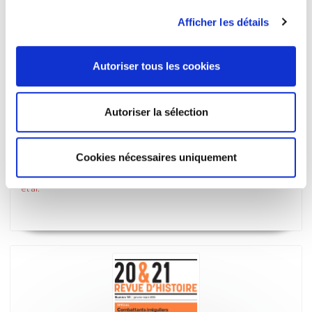
Afficher les détails
Autoriser tous les cookies
Autoriser la sélection
20 & 21. Revue d'histoire 142, avril-juin 2019
Cookies nécessaires uniquement
Varia
et al.