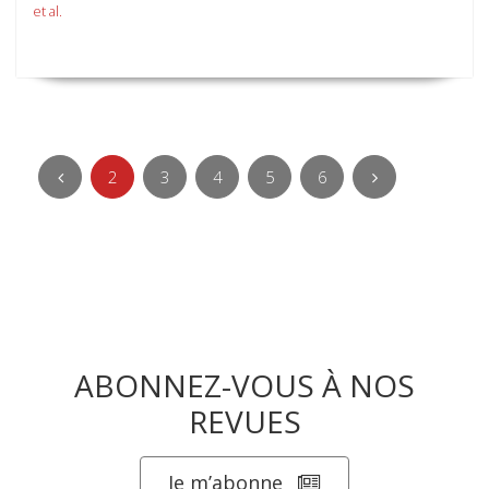
et al.
2
3
4
5
6
ABONNEZ-VOUS À NOS
REVUES
Je m’abonne