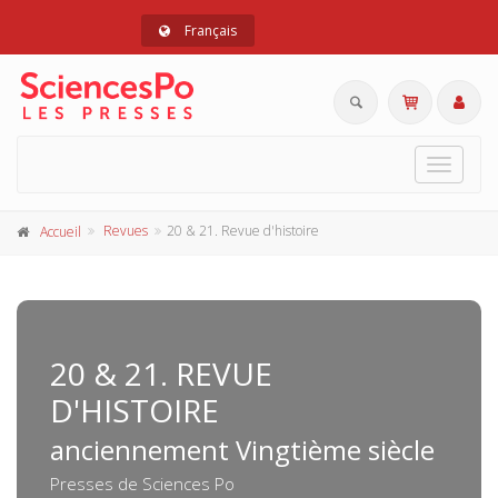
Français
Toggle
navigat
Revues
20 & 21. Revue d'histoire
Accueil
20 & 21. REVUE
D'HISTOIRE
anciennement Vingtième siècle
Presses de Sciences Po