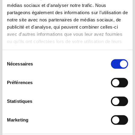
médias sociaux et d'analyser notre trafic. Nous
Marion Fontaine, Xavier Vigna
partageons également des informations sur l'utilisation de
notre site avec nos partenaires de médias sociaux, de
publicité et d'analyse, qui peuvent combiner celles-ci
avec d'autres informations que vous leur avez fournies
ou qu'ils ont collectées lors de votre utilisation de leurs
services.
Sélection
Nécessaires
du
consentement
Préférences
20 & 21. Revue d'histoire 143, juillet-septembre
2019
Statistiques
Allemagne et expériences migratoires depuis 1945
Marie-Bénédicte Vincent, Ségolène Plyer
Marketing