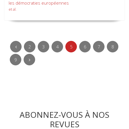
les démocraties européennes
et al.
2
3
4
5
6
7
8
9
ABONNEZ-VOUS À NOS
REVUES