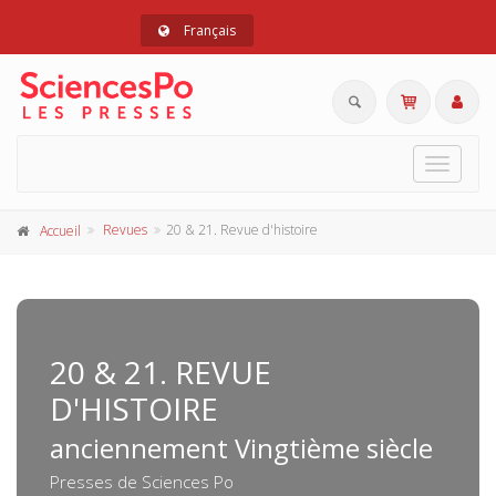
Français
Toggle
navigat
Revues
20 & 21. Revue d'histoire
Accueil
20 & 21. REVUE
D'HISTOIRE
anciennement Vingtième siècle
Presses de Sciences Po