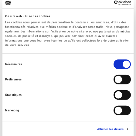
Ce site web utilise des cookies
Les cookies nous permettent de personnaliser le contenu et les annonces, d'offrir des
fonctionnalités relatives aux médias sociaux et d'analyser notre trafic. Nous partageons
également des informations sur l'utilisation de notre site avec nos partenaires de médias
sociaux, de publicité et d'analyse, qui peuvent combiner celles-ci avec d'autres
informations que vous leur avez fournies ou qu'ils ont collectées lors de votre utilisation
de leurs services.
Sélection
Nécessaires
du
consentement
Préférences
Vingtième Siècle 89 (2006-1)
Statistiques
Spécial : Enfances en guerre
et al.
Marketing
Afficher les détails