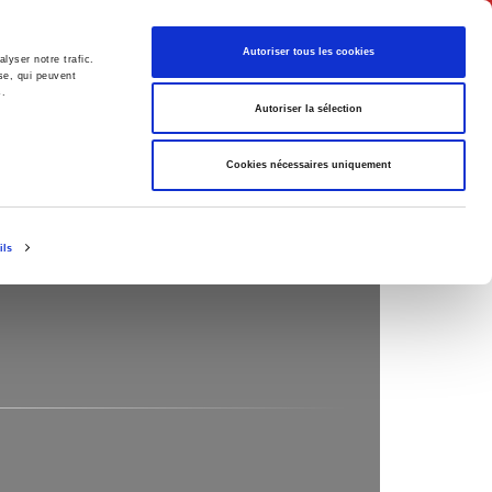
Français
Autoriser tous les cookies
lyser notre trafic.
se, qui peuvent
s.
Politique
Société
Autoriser la sélection
Cookies nécessaires uniquement
ils