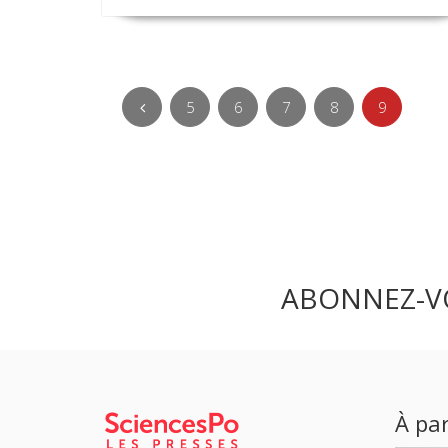
5
6
7
8
9
ABONNEZ-V
À par