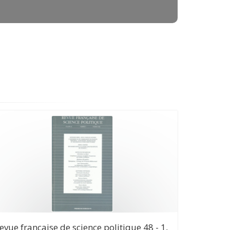
evue française de science politique 48 - 1,