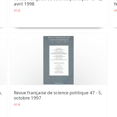
avril 1998
f
et al.
et
,
Revue française de science politique 47 - 5,
octobre 1997
et al.