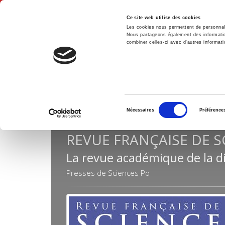
Ce site web utilise des cookies
Les cookies nous permettent de personnalis
Nous partageons également des informations
combiner celles-ci avec d'autres informatio
Accue
Revues
Revue française de science politique
Accueil
Sélection
Nécessaires
Préférence
du
consentement
REVUE FRANÇAISE DE S
La revue académique de la di
Presses de Sciences Po