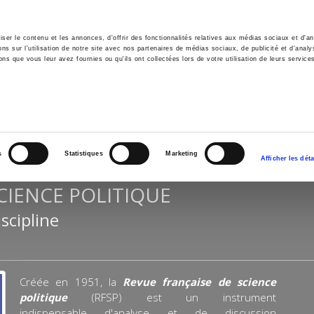
er le contenu et les annonces, d'offrir des fonctionnalités relatives aux médias sociaux et d'ana
 sur l'utilisation de notre site avec nos partenaires de médias sociaux, de publicité et d'analy
ns que vous leur avez fournies ou qu'ils ont collectées lors de votre utilisation de leurs service
il
Environnement
Histoire
International
s
Statistiques
Marketing
Afficher les déta
CIENCE POLITIQUE
scipline
Créée en 1951, la
Revue française de science
politique
(RFSP) est un instrument
indispensable d'analyse et de discussion