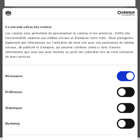
Ce site web utilise des cookies
Les cookies nous permettent de personnaliser le contenu et les annonces, d'offrir des
fonctionnalités relatives aux médias sociaux et d'analyser notre trafic. Nous partageons
également des informations sur l'utilisation de notre site avec nos partenaires de médias
sociaux, de publicité et d'analyse, qui peuvent combiner celles-ci avec d'autres
informations que vous leur avez fournies ou qu'ils ont collectées lors de votre utilisation
de leurs services.
Sélection
Nécessaires
du
La PESC
consentement
Ouvrir l'Europe au monde
Préférences
Marie-Françoise Durand, Alvaro de Vasconcelos
Statistiques
Marketing