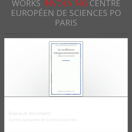
WORKS
INVOLVING
CENTRE
EUROPÉEN DE SCIENCES PO
PARIS
La Conférence intergouvernementale
Enjeux et documents
Centre européen de Sciences po Paris