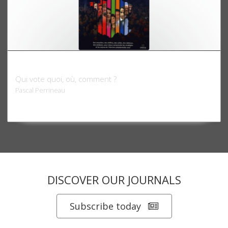
Atlas électoral 2007
Qui vote quoi, où, comment ?
Pascal Perrineau
DISCOVER OUR JOURNALS
Subscribe today