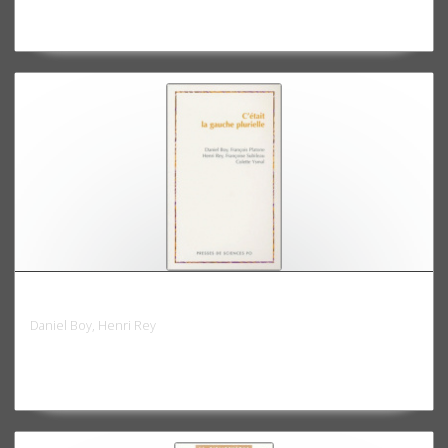
C'était la gauche plurielle
Daniel Boy, Henri Rey