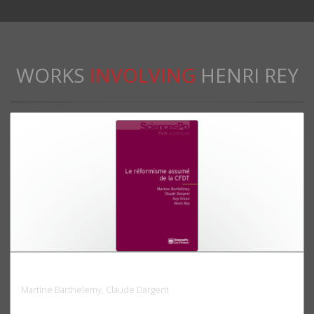
WORKS
INVOLVING
HENRI REY
Le réformisme assumé de la CFDT
Martine Barthelemy, Claude Dargent