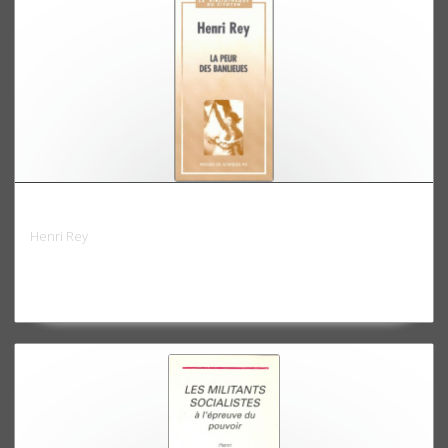
La Peur des banlieues
Henri Rey