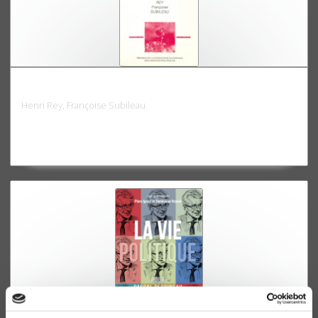
Les militants socialistes à l'épreuve du pouvoir
Henri Rey, Françoise Subileau