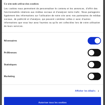
Ce site web utilise des cookies
La vie politique
Les cookies nous permettent de personnaliser le contenu et les annonces, d'offrir des
fonctionnalités relatives aux médias sociaux et d'analyser notre trafic. Nous partageons
Pour Pascal Perrineau
également des informations sur l'utilisation de notre site avec nos partenaires de médias
Piero Ignazi, Dominique Reynié
sociaux, de publicité et d'analyse, qui peuvent combiner celles-ci avec d'autres
informations que vous leur avez fournies ou qu'ils ont collectées lors de votre utilisation
de leurs services.
Sélection
Nécessaires
du
consentement
Préférences
Statistiques
Marketing
La démocratie de l'entre-soi
Afficher les détails
Pascal Perrineau, Luc Rouban
Autoriser tous les cookies