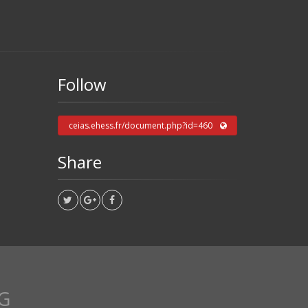
Follow
ceias.ehess.fr/document.php?id=460
Share
G