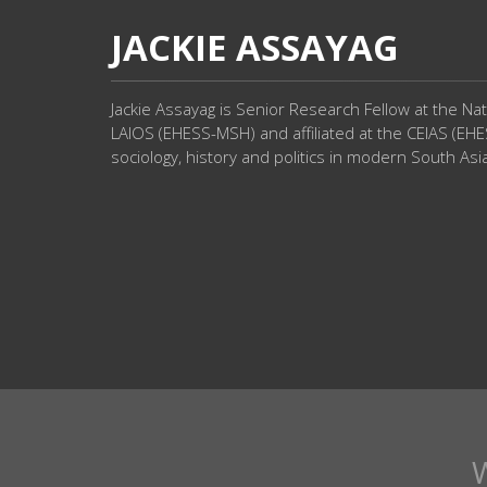
JACKIE ASSAYAG
Jackie Assayag is Senior Research Fellow at the Na
LAIOS (EHESS-MSH) and affiliated at the CEIAS (EHE
sociology, history and politics in modern South Asi