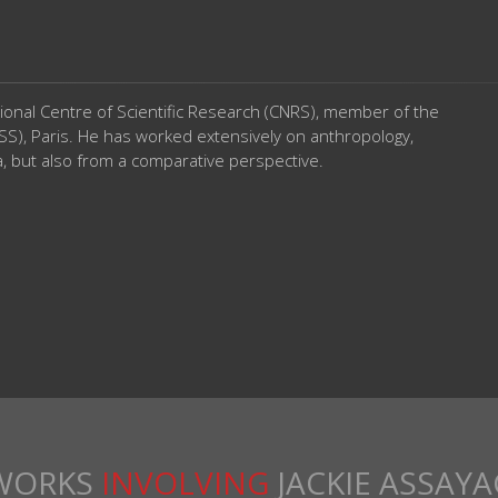
tional Centre of Scientific Research (CNRS), member of the
SS), Paris. He has worked extensively on anthropology,
a, but also from a comparative perspective.
WORKS
INVOLVING
JACKIE ASSAYA