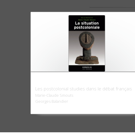
La situation postcoloniale
Les postcolonial studies dans le débat français
Marie-Claude Smouts
Georges Balandier