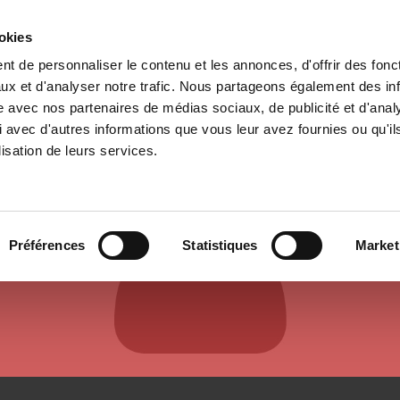
ookies
t de personnaliser le contenu et les annonces, d'offrir des fonct
e
Environment
History
International
Po
ux et d'analyser notre trafic. Nous partageons également des in
site avec nos partenaires de médias sociaux, de publicité et d'anal
 avec d'autres informations que vous leur avez fournies ou qu'il
lisation de leurs services.
AUTHORS & CONTRIBUTORS
Préférences
Statistiques
Market