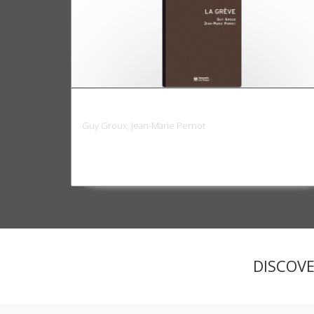
La grève
Guy Groux, Jean-Marie Pernot
DISCOV