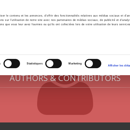
er le contenu et les annonces, d'offrir des fonctionnalités relatives aux médias sociaux et d'ana
 sur l'utilisation de notre site avec nos partenaires de médias sociaux, de publicité et d'analy
ns que vous leur avez fournies ou qu'ils ont collectées lors de votre utilisation de leurs service
e
Environment
History
International
Po
s
Statistiques
Marketing
Afficher les déta
AUTHORS & CONTRIBUTORS