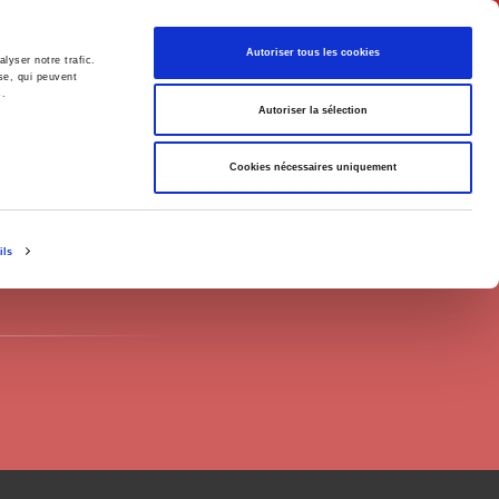
English
Autoriser tous les cookies
lyser notre trafic.
se, qui peuvent
s.
litics
Society
Autoriser la sélection
Cookies nécessaires uniquement
ils