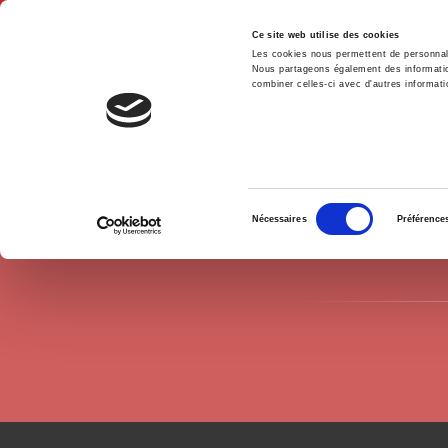
Ce site web utilise des cookies
Les cookies nous permettent de personnalis
Nous partageons également des informations
combiner celles-ci avec d'autres informatio
Hom
Authors
Jean-Marie Pernot
Home
Sélection
Nécessaires
Préférence
du
consentement