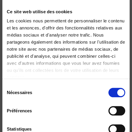
Ce site web utilise des cookies
Les cookies nous permettent de personnaliser le contenu
Les Justes de France
et les annonces, d'offrir des fonctionnalités relatives aux
Politiques publiques de la mémoire
médias sociaux et d'analyser notre trafic. Nous
Sarah Gensburger
partageons également des informations sur l'utilisation de
notre site avec nos partenaires de médias sociaux, de
publicité et d'analyse, qui peuvent combiner celles-ci
avec d'autres informations que vous leur avez fournies
ou qu'ils ont collectées lors de votre utilisation de leurs
services.
Sélection
Nécessaires
du
consentement
Préférences
Statistiques