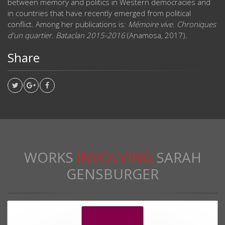
between memory and politics in Western democracies and
in countries that have recently emerged from political
conflict. Among her publications is:
Mémoire vive. Chroniques
d'un quartier. Bataclan 2015-2016
(Anamosa, 2017).
Share
WORKS
INVOLVING
SARAH
GENSBURGER