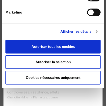
La résistance aux génocides
De la pluralité des actes de sauvetage
Jacques Sémelin, Claire Andrieu
Marketing
Afficher les détails
Autoriser tous les cookies
Autoriser la sélection
Cookies nécessaires uniquement
L'Instrumentation de l'action publique
Controverses, résistance, effets
Charlotte Halpern, Pierre Lascoumes