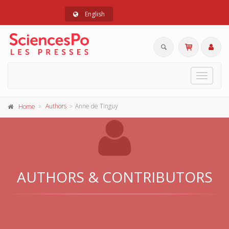
English
Toggle
navigat
Authors
Anne de Tinguy
Home
AUTHORS & CONTRIBUTORS