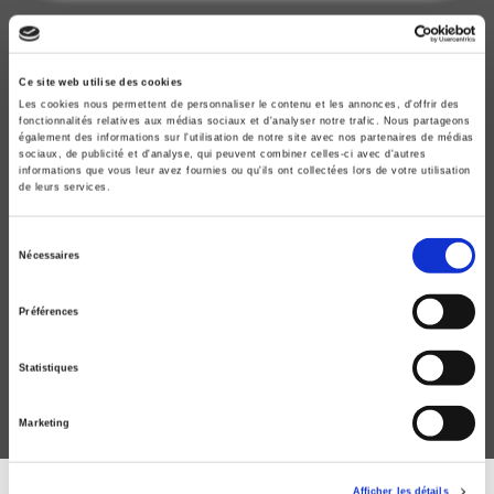
Ce site web utilise des cookies
Les cookies nous permettent de personnaliser le contenu et les annonces, d'offrir des
fonctionnalités relatives aux médias sociaux et d'analyser notre trafic. Nous partageons
également des informations sur l'utilisation de notre site avec nos partenaires de médias
sociaux, de publicité et d'analyse, qui peuvent combiner celles-ci avec d'autres
informations que vous leur avez fournies ou qu'ils ont collectées lors de votre utilisation
de leurs services.
Sélection
Nécessaires
Un monde en crises
du
consentement
Eberhard Kienle, Carola Klöck
Préférences
Statistiques
Marketing
Afficher les détails