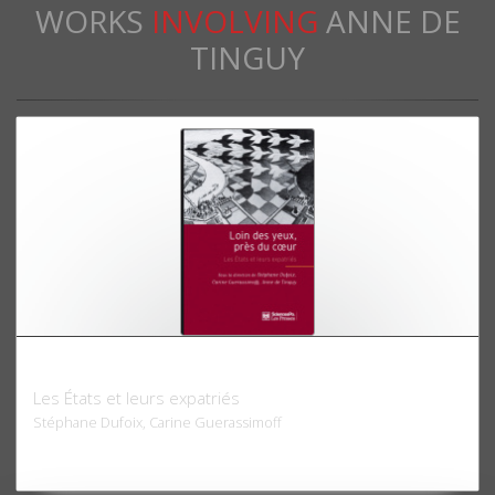
WORKS
INVOLVING
ANNE DE
TINGUY
Loin des yeux, près du coeur
Les États et leurs expatriés
Stéphane Dufoix, Carine Guerassimoff