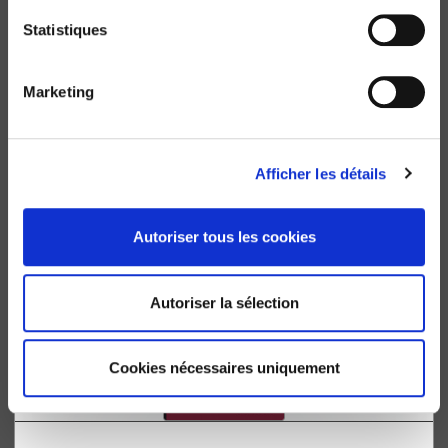
Statistiques
Médiactivistes
Marketing
2e édition augmentée et mise à jour
Dominique Cardon, Fabien Granjon
Afficher les détails
Autoriser tous les cookies
Autoriser la sélection
Cookies nécessaires uniquement