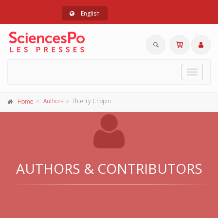
English
Toggle
navigat
Authors
Thierry Chopin
Home
AUTHORS & CONTRIBUTORS