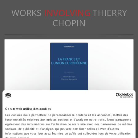
WORKS
INVOLVING
THIERRY
CHOPIN
La France et l'Union européenne
Ce site web utilise des cookies
Les cookies nous permettent de personnaliser le contenu et les annonces, d'offrir des
Thierry Chopin, Christian Lequesne
fonctionnalités relatives aux médias sociaux et d'analyser notre trafic. Nous partageons
également des informations sur l'utilisation de notre site avec nos partenaires de médias
sociaux, de publicité et d'analyse, qui peuvent combiner celles-ci avec d'autres
informations que vous leur avez fournies ou qu'ils ont collectées lors de votre utilisation