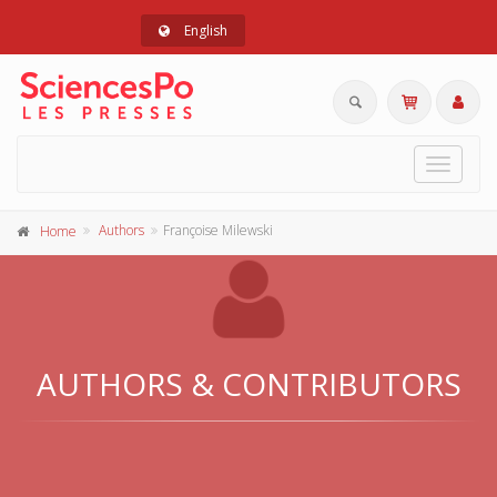
English
Toggle
navigat
Authors
Françoise Milewski
Home
AUTHORS & CONTRIBUTORS