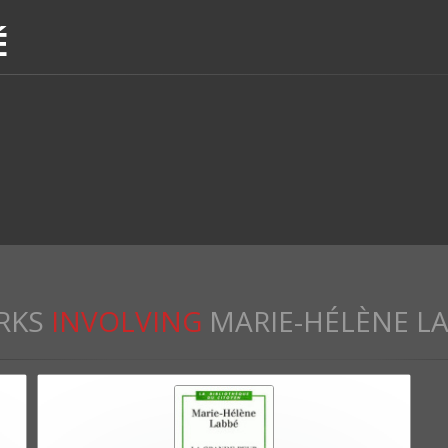
É
RKS
INVOLVING
MARIE-HÉLÈNE L