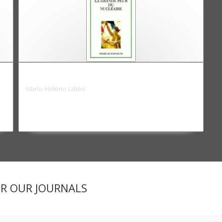
La grande peur du nucléaire
Marie-Hélène Labbé
ER OUR JOURNALS