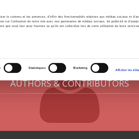
er le contenu et les annonces, d'offrir des fonctionnalités relatives aux médias sociaux et d'ana
 sur l'utilisation de notre site avec nos partenaires de médias sociaux, de publicité et d'analy
ns que vous leur avez fournies ou qu'ils ont collectées lors de votre utilisation de leurs service
e
Environment
History
International
Po
s
Statistiques
Marketing
Afficher les déta
AUTHORS & CONTRIBUTORS