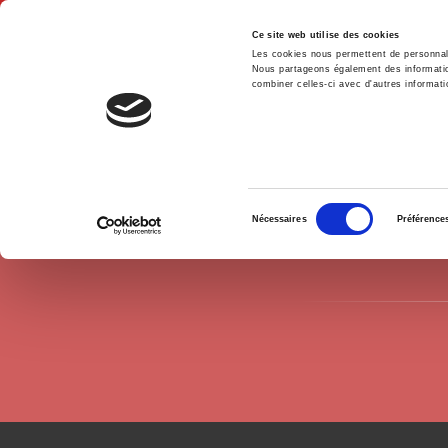
Ce site web utilise des cookies
Les cookies nous permettent de personnalis
Nous partageons également des informations
combiner celles-ci avec d'autres informatio
Hom
Authors
Marie-Hélène Labbé
Home
Sélection
Nécessaires
Préférence
du
consentement