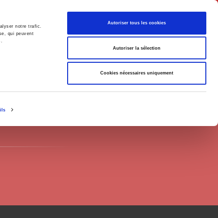
English
Autoriser tous les cookies
lyser notre trafic.
se, qui peuvent
s.
litics
Society
Autoriser la sélection
Cookies nécessaires uniquement
ils