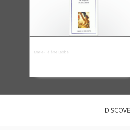
Le risque nucléaire
Marie-Hélène Labbé
DISCOV