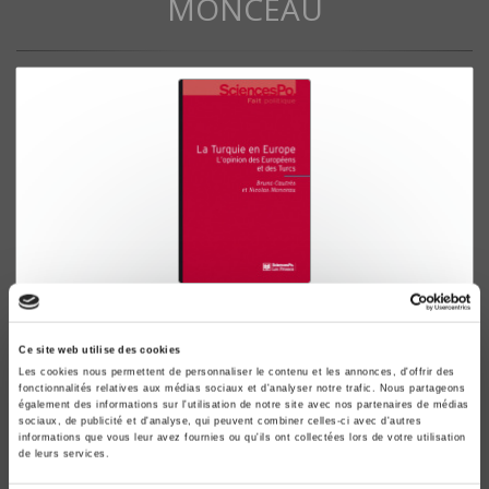
MONCEAU
La Turquie en Europe
L'opinion des Européens et des Turcs
Ce site web utilise des cookies
Bruno Cautrès, Nicolas Monceau
Les cookies nous permettent de personnaliser le contenu et les annonces, d'offrir des
fonctionnalités relatives aux médias sociaux et d'analyser notre trafic. Nous partageons
également des informations sur l'utilisation de notre site avec nos partenaires de médias
sociaux, de publicité et d'analyse, qui peuvent combiner celles-ci avec d'autres
informations que vous leur avez fournies ou qu'ils ont collectées lors de votre utilisation
de leurs services.