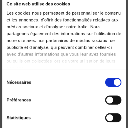
Guillaume Sacriste
Ce site web utilise des cookies
Les cookies nous permettent de personnaliser le contenu
et les annonces, d'offrir des fonctionnalités relatives aux
médias sociaux et d'analyser notre trafic. Nous
partageons également des informations sur l'utilisation de
notre site avec nos partenaires de médias sociaux, de
publicité et d'analyse, qui peuvent combiner celles-ci
avec d'autres informations que vous leur avez fournies
ou qu'ils ont collectées lors de votre utilisation de leurs
services.
Sélection
Nécessaires
du
La République des constitutionnalistes
consentement
Professeurs de droit et légitimation de l'État en France
Préférences
(1870-1914)
Guillaume Sacriste
Statistiques