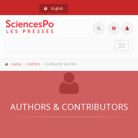
English
Toggle
navigat
Authors
Guillaume Sacriste
Home
AUTHORS & CONTRIBUTORS