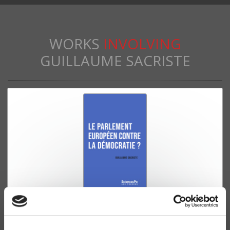
WORKS
INVOLVING
GUILLAUME SACRISTE
Le Parlement européen contre la démocratie ?
Repenser le parlementarisme transnational