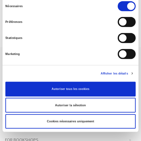
Sélection
Nécessaires
du
DISCOVER OUR JOURNALS
consentement
Préférences
Subscribe today
Statistiques
Marketing
Afficher les détails
SCIENCES PO UNIVERSITY PRESS has a threefold role: to publish
Autoriser tous les cookies
original research, to edit reference works for student use, and to
help public and political debate.
continue
Autoriser la sélection
CONTACTS
Cookies nécessaires uniquement
FOREIGN RIGHTS
FOR BOOKSHOPS