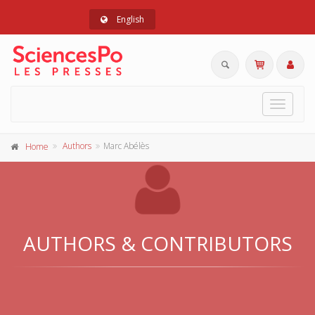
English
Toggle
navigat
Authors
Marc Abélès
Home
AUTHORS & CONTRIBUTORS