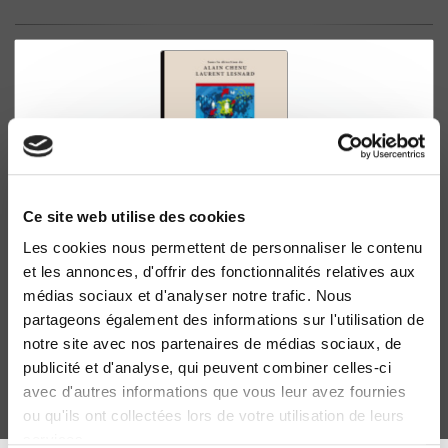
Ce site web utilise des cookies
Les cookies nous permettent de personnaliser le contenu
La France dans les comparaisons internationales
et les annonces, d'offrir des fonctionnalités relatives aux
Guide d'accès aux grandes enquêtes statistiques en
médias sociaux et d'analyser notre trafic. Nous
sciences sociales
partageons également des informations sur l'utilisation de
Alain Chenu, Laurent Lesnard
notre site avec nos partenaires de médias sociaux, de
publicité et d'analyse, qui peuvent combiner celles-ci
avec d'autres informations que vous leur avez fournies
ou qu'ils ont collectées lors de votre utilisation de leurs
services.