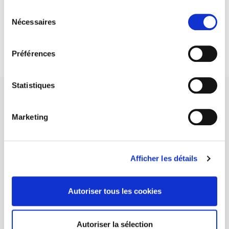
Sélection
DISCOVER OUR JOURNALS
Nécessaires
du
consentement
Subscribe today
Préférences
Statistiques
Marketing
SCIENCES PO UNIVERSITY PRESS has a threefold role: to publish
original research, to edit reference works for student use, and to
Afficher les détails
help public and political debate.
continue
Autoriser tous les cookies
CONTACTS
FOREIGN RIGHTS
Autoriser la sélection
FOR BOOKSHOPS