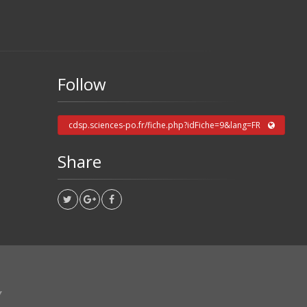
Follow
cdsp.sciences-po.fr/fiche.php?idFiche=9&lang=FR
Share
Y