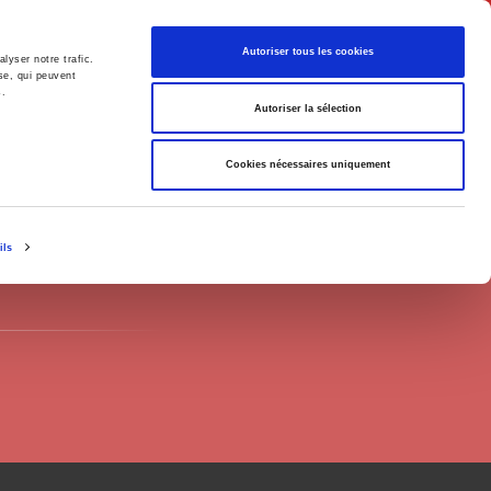
English
Autoriser tous les cookies
lyser notre trafic.
se, qui peuvent
s.
litics
Society
Autoriser la sélection
Cookies nécessaires uniquement
ils