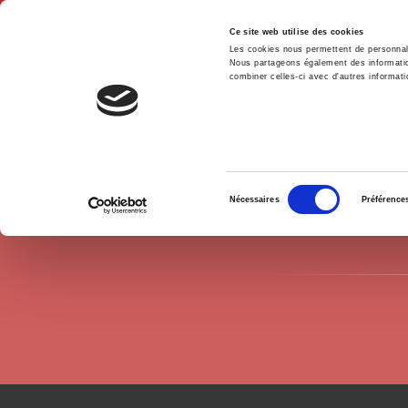
Ce site web utilise des cookies
Les cookies nous permettent de personnalis
Nous partageons également des informations
combiner celles-ci avec d'autres informatio
Hom
Authors
Béatrice Roy
Home
Sélection
Nécessaires
Préférence
du
consentement