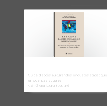
La France dans les comparaisons
internationales
Guide d'accès aux grandes enquêtes statistiqu
en sciences sociales
Alain Chenu, Laurent Lesnard