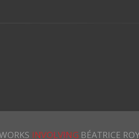
WORKS
INVOLVING
BÉATRICE RO