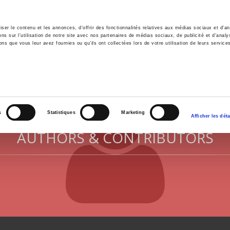
er le contenu et les annonces, d'offrir des fonctionnalités relatives aux médias sociaux et d'ana
 sur l'utilisation de notre site avec nos partenaires de médias sociaux, de publicité et d'analy
ns que vous leur avez fournies ou qu'ils ont collectées lors de votre utilisation de leurs service
e
Environment
History
International
Po
s
Statistiques
Marketing
Afficher les déta
AUTHORS & CONTRIBUTORS