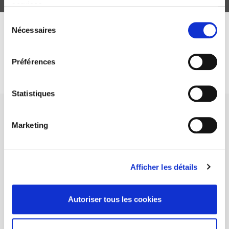
services.
Sélection
Nécessaires
du
DISCOVER OUR JOURNALS
consentement
Préférences
Subscribe today
Statistiques
Marketing
SCIENCES PO UNIVERSITY PRESS has a threefold role: to publish
Afficher les détails
original research, to edit reference works for student use, and to
help public and political debate.
continue
Autoriser tous les cookies
CONTACTS
FOREIGN RIGHTS