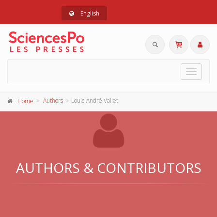
English
Toggle
navigat
Authors
Louis-André Vallet
Home
AUTHORS & CONTRIBUTORS