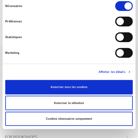
Sélection
Nécessaires
du
DISCOVER OUR JOURNALS
consentement
Préférences
Subscribe today
Statistiques
Marketing
Afficher les détails
SCIENCES PO UNIVERSITY PRESS has a threefold role: to publish
Autoriser tous les cookies
original research, to edit reference works for student use, and to
help public and political debate.
continue
Autoriser la sélection
CONTACTS
Cookies nécessaires uniquement
FOREIGN RIGHTS
FOR BOOKSHOPS