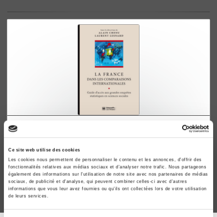
La France dans les comparaisons internationales
Guide d'accès aux grandes enquêtes statistiques en
Ce site web utilise des cookies
sciences sociales
Les cookies nous permettent de personnaliser le contenu et les annonces, d'offrir des
Alain Chenu, Laurent Lesnard
fonctionnalités relatives aux médias sociaux et d'analyser notre trafic. Nous partageons
également des informations sur l'utilisation de notre site avec nos partenaires de médias
sociaux, de publicité et d'analyse, qui peuvent combiner celles-ci avec d'autres
informations que vous leur avez fournies ou qu'ils ont collectées lors de votre utilisation
de leurs services.