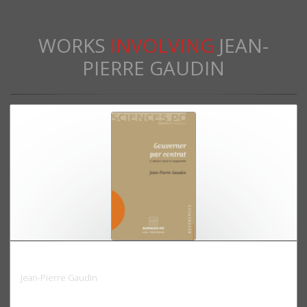
WORKS
INVOLVING
JEAN-
PIERRE GAUDIN
Gouverner par contrat
Jean-Pierre Gaudin