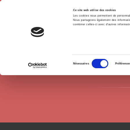
Ce site web utilise des cookies
Les cookies nous permettent de personnalis
Nous partageons également des informations
combiner celles-ci avec d'autres informatio
Hom
Authors
Antoine Coppolani
Home
Sélection
Nécessaires
Préférence
du
consentement