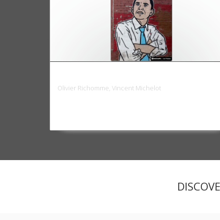
Le bilan d'Obama
Olivier Richomme, Vincent Michelot
DISCOV