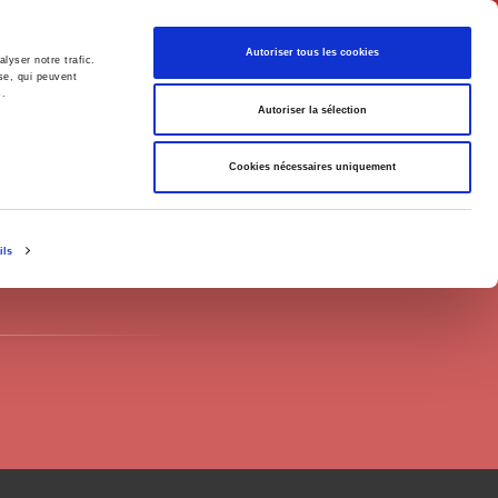
English
Autoriser tous les cookies
lyser notre trafic.
se, qui peuvent
s.
litics
Society
Autoriser la sélection
Cookies nécessaires uniquement
ils