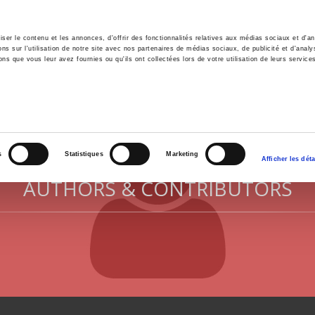
er le contenu et les annonces, d'offrir des fonctionnalités relatives aux médias sociaux et d'ana
 sur l'utilisation de notre site avec nos partenaires de médias sociaux, de publicité et d'analy
ns que vous leur avez fournies ou qu'ils ont collectées lors de votre utilisation de leurs service
e
Environment
History
International
Po
s
Statistiques
Marketing
Afficher les déta
AUTHORS & CONTRIBUTORS