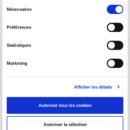
Sélection
DISCOVER OUR JOURNALS
Nécessaires
du
consentement
Subscribe today
Préférences
Statistiques
Marketing
SCIENCES PO UNIVERSITY PRESS has a threefold role: to publish
original research, to edit reference works for student use, and to
help public and political debate.
continue
Afficher les détails
CONTACTS
Autoriser tous les cookies
FOREIGN RIGHTS
FOR BOOKSHOPS
Autoriser la sélection