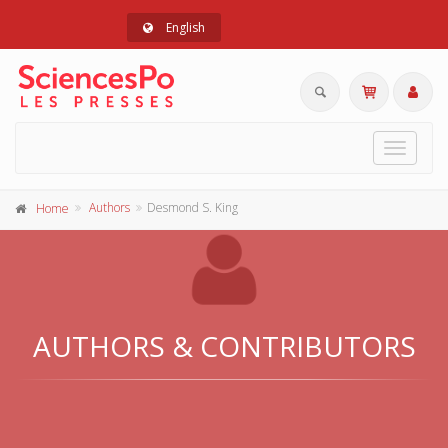
English
Toggle
navigat
Authors
Desmond S. King
Home
AUTHORS & CONTRIBUTORS