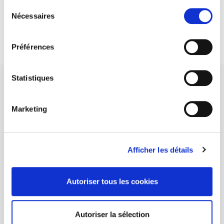
Sélection
DISCOVER OUR JOURNALS
Nécessaires
du
consentement
Subscribe today
Préférences
Statistiques
Marketing
SCIENCES PO UNIVERSITY PRESS has a threefold role: to publish
original research, to edit reference works for student use, and to
help public and political debate.
continue
Afficher les détails
CONTACTS
Autoriser tous les cookies
FOREIGN RIGHTS
FOR BOOKSHOPS
Autoriser la sélection