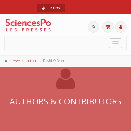
English
Toggle
navigat
Authors
David O'Brien
Home
AUTHORS & CONTRIBUTORS