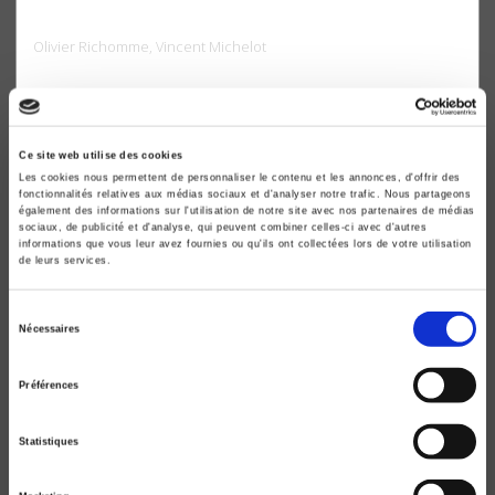
Le bilan d'Obama
Olivier Richomme, Vincent Michelot
Ce site web utilise des cookies
Les cookies nous permettent de personnaliser le contenu et les annonces, d'offrir des
fonctionnalités relatives aux médias sociaux et d'analyser notre trafic. Nous partageons
également des informations sur l'utilisation de notre site avec nos partenaires de médias
sociaux, de publicité et d'analyse, qui peuvent combiner celles-ci avec d'autres
informations que vous leur avez fournies ou qu'ils ont collectées lors de votre utilisation
de leurs services.
Sélection
Nécessaires
du
consentement
Préférences
20&21. Revue d'histoire 153, janvier-mars 2022
L'Amérique illibérale de Trump
Statistiques
Jean-Marie Ruiz, Isabelle Vagnoux