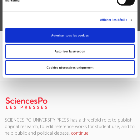
Marketing
Afficher les détails
Autoriser tous les cookies
DISCOVER OUR JOURNALS
Autoriser la sélection
Subscribe today
Cookies nécessaires uniquement
SCIENCES PO UNIVERSITY PRESS has a threefold role: to publish
original research, to edit reference works for student use, and to
help public and political debate.
continue