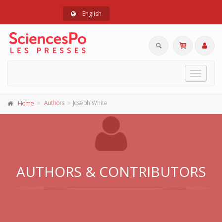
English
Toggle
navigat
Authors
Joseph White
Home
AUTHORS & CONTRIBUTORS