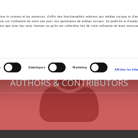
er le contenu et les annonces, d'offrir des fonctionnalités relatives aux médias sociaux et d'ana
 sur l'utilisation de notre site avec nos partenaires de médias sociaux, de publicité et d'analy
ns que vous leur avez fournies ou qu'ils ont collectées lors de votre utilisation de leurs service
e
Environment
History
International
Po
s
Statistiques
Marketing
Afficher les déta
AUTHORS & CONTRIBUTORS