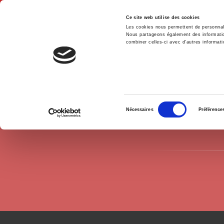
Ce site web utilise des cookies
Les cookies nous permettent de personnalis
Nous partageons également des informations
combiner celles-ci avec d'autres informatio
Hom
Authors
Bengt-Ake Lundvall
Home
Sélection
Nécessaires
Préférence
du
consentement