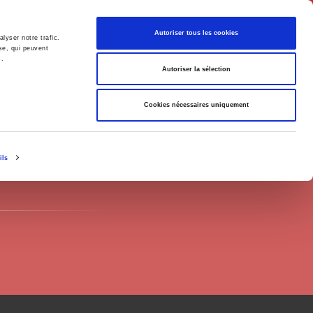
English
Autoriser tous les cookies
lyser notre trafic.
se, qui peuvent
s.
litics
Society
Autoriser la sélection
Cookies nécessaires uniquement
ils