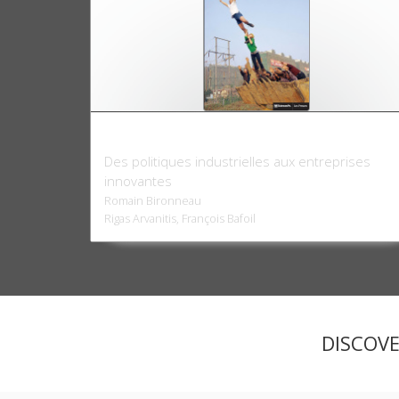
China Innovation Inc.
Des politiques industrielles aux entreprises
innovantes
Romain Bironneau
Rigas Arvanitis, François Bafoil
DISCOV