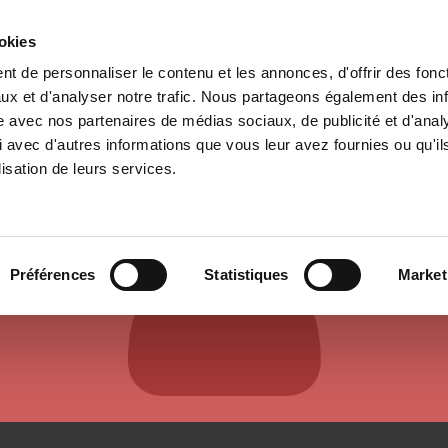
ookies
t de personnaliser le contenu et les annonces, d'offrir des fonct
e
Environment
History
International
Po
ux et d'analyser notre trafic. Nous partageons également des in
site avec nos partenaires de médias sociaux, de publicité et d'anal
 avec d'autres informations que vous leur avez fournies ou qu'il
lisation de leurs services.
AUTHORS & CONTRIBUTORS
Préférences
Statistiques
Market