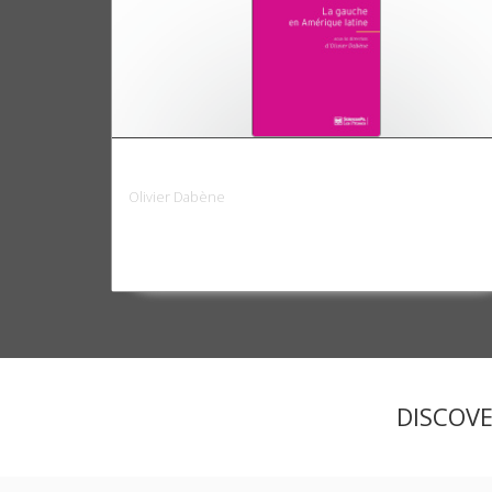
La Gauche en Amérique latine, 1998-201
Olivier Dabène
DISCOV