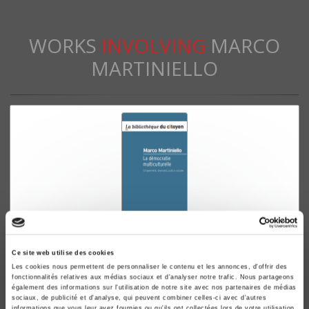
WORKS
INVOLVING
MARCO
MARTINIELLO
Ce site web utilise des cookies
La démocratie multiculturelle
Les cookies nous permettent de personnaliser le contenu et les annonces, d'offrir des
fonctionnalités relatives aux médias sociaux et d'analyser notre trafic. Nous partageons
Nouvelle édition entièrement actualisée
également des informations sur l'utilisation de notre site avec nos partenaires de médias
Marco Martiniello
sociaux, de publicité et d'analyse, qui peuvent combiner celles-ci avec d'autres
informations que vous leur avez fournies ou qu'ils ont collectées lors de votre utilisation