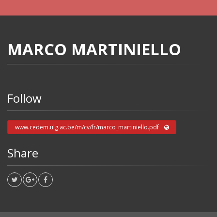
MARCO MARTINIELLO
Follow
www.cedem.ulg.ac.be/m/cv/fr/marco_martiniello.pdf
Share