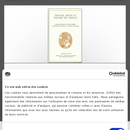
Monnaie privée et pouvoir des princes
L'économie des relations monétaires à la Renaissance
Marie-Thérèse Boyer-Xambeu, Ghislain Deleplace
Ce site web utilise des cookies
Les cookies nous permettent de personnaliser le contenu et les annonces, d'offrir des
fonctionnalités relatives aux médias sociaux et d'analyser notre trafic. Nous partageons
également des informations sur l'utilisation de notre site avec nos partenaires de médias
sociaux, de publicité et d'analyse, qui peuvent combiner celles-ci avec d'autres
informations que vous leur avez fournies ou qu'ils ont collectées lors de votre utilisation
de leurs services.
Sélection