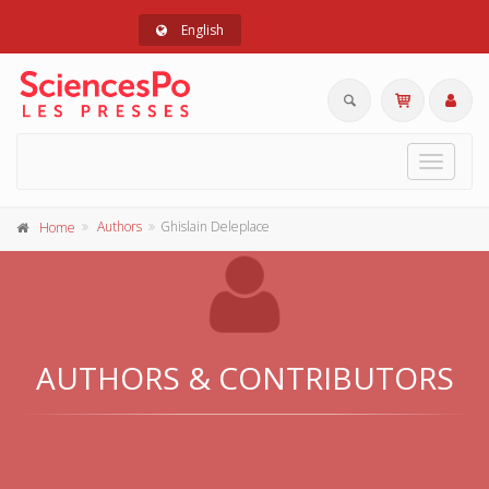
English
Toggle
navigat
Authors
Ghislain Deleplace
Home
AUTHORS & CONTRIBUTORS