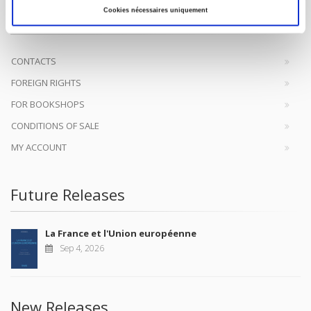
original research, to edit reference works for student use, and to
Cookies nécessaires uniquement
help public and political debate.
continue
CONTACTS
FOREIGN RIGHTS
FOR BOOKSHOPS
CONDITIONS OF SALE
MY ACCOUNT
Future Releases
La France et l'Union européenne
Sep 4, 2026
New Releases