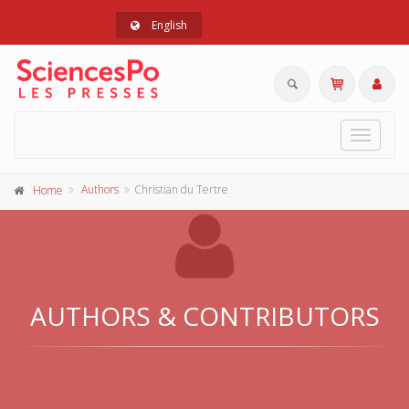
English
Toggle
navigat
Authors
Christian du Tertre
Home
AUTHORS & CONTRIBUTORS