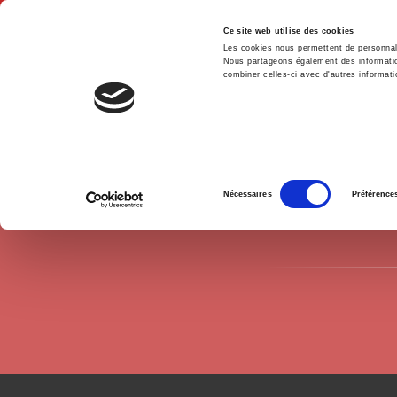
Ce site web utilise des cookies
Les cookies nous permettent de personnalis
Nous partageons également des informations
combiner celles-ci avec d'autres informatio
Hom
Authors
Niilo Kauppi
Home
Sélection
Nécessaires
Préférence
du
consentement