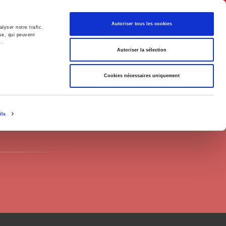
English
Autoriser tous les cookies
lyser notre trafic.
se, qui peuvent
s.
litics
Society
Autoriser la sélection
Cookies nécessaires uniquement
ils