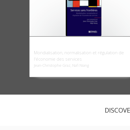
Services sans frontières
Mondialisation, normalisation et régulation de
l'économie des services
Jean-Christophe Graz, Nafi Niang
DISCOV