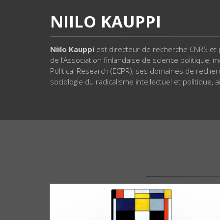
NIILO KAUPPI
Niilo Kauppi
est directeur de recherche CNRS et p
de l’Association finlandaise de science politique,
Political Research (ECPR), ses domaines de recher
sociologie du radicalisme intellectuel et politique,