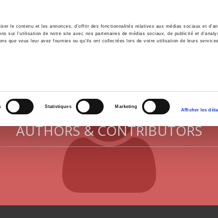
er le contenu et les annonces, d'offrir des fonctionnalités relatives aux médias sociaux et d'ana
 sur l'utilisation de notre site avec nos partenaires de médias sociaux, de publicité et d'analy
ns que vous leur avez fournies ou qu'ils ont collectées lors de votre utilisation de leurs service
e
Environment
History
International
Po
s
Statistiques
Marketing
Afficher les déta
AUTHORS & CONTRIBUTORS