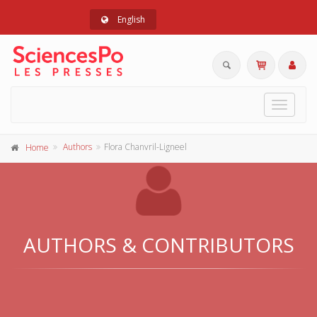
English
Toggle
navigat
Authors
Flora Chanvril-Ligneel
Home
AUTHORS & CONTRIBUTORS