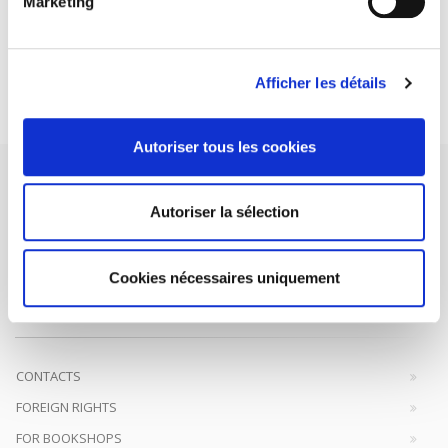
Marketing
DISCOVER OUR JOURNALS
Afficher les détails
Subscribe today
Autoriser tous les cookies
Autoriser la sélection
SCIENCES PO UNIVERSITY PRESS has a threefold role: to publish
Cookies nécessaires uniquement
original research, to edit reference works for student use, and to
help public and political debate.
continue
CONTACTS
FOREIGN RIGHTS
FOR BOOKSHOPS