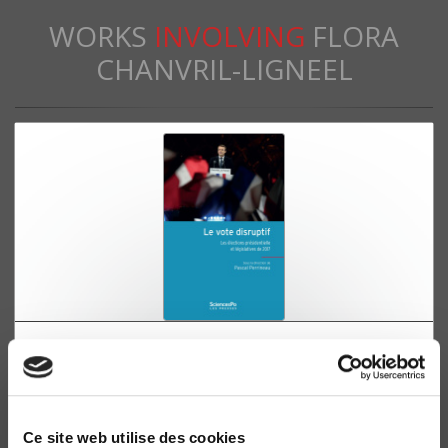
WORKS
INVOLVING
FLORA
CHANVRIL-LIGNEEL
Le Vote disruptif
Les élections présidentielle et législatives de 2017
Pascal Perrineau
Ce site web utilise des cookies