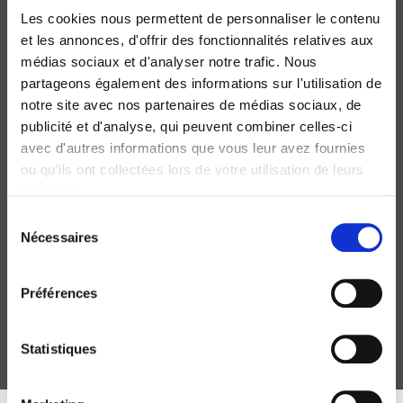
Les cookies nous permettent de personnaliser le contenu
et les annonces, d'offrir des fonctionnalités relatives aux
médias sociaux et d'analyser notre trafic. Nous
partageons également des informations sur l'utilisation de
notre site avec nos partenaires de médias sociaux, de
publicité et d'analyse, qui peuvent combiner celles-ci
avec d'autres informations que vous leur avez fournies
ou qu'ils ont collectées lors de votre utilisation de leurs
services.
Sélection
Le Vote normal
Nécessaires
du
Les élections présidentielle et législatives d'avril-mai-juin
consentement
2012
Préférences
Pascal Perrineau
Statistiques