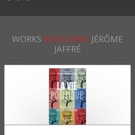
WORKS
INVOLVING
JÉRÔME
JAFFRÉ
La vie politique