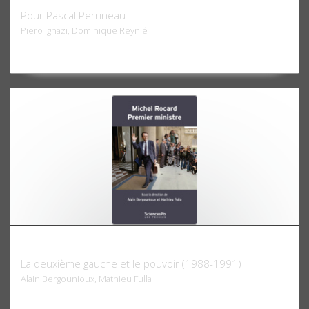
Pour Pascal Perrineau
Piero Ignazi, Dominique Reynié
Michel Rocard Premier ministre
La deuxième gauche et le pouvoir (1988-1991)
Alain Bergounioux, Mathieu Fulla