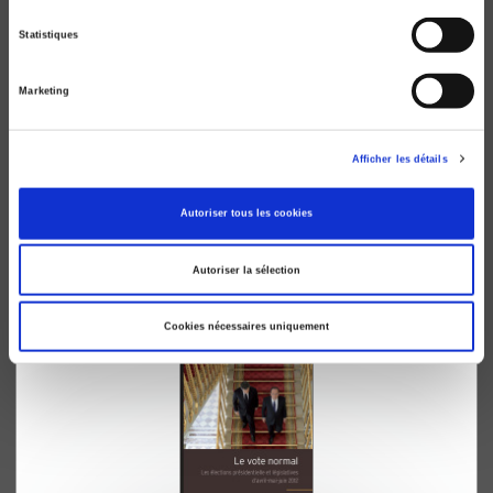
Statistiques
Marketing
Afficher les détails
Le Vote disruptif
Autoriser tous les cookies
Les élections présidentielle et législatives de 2017
Pascal Perrineau
Autoriser la sélection
Cookies nécessaires uniquement