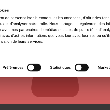
ookies
t de personnaliser le contenu et les annonces, d'offrir des fonct
e
Environment
History
International
Po
ux et d'analyser notre trafic. Nous partageons également des in
site avec nos partenaires de médias sociaux, de publicité et d'anal
 avec d'autres informations que vous leur avez fournies ou qu'il
lisation de leurs services.
AUTHORS & CONTRIBUTORS
Préférences
Statistiques
Market