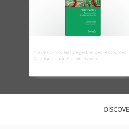
Villes sobres
Nouveaux modèles de gestion des ressources
Dominique Lorrain, Charlotte Halpern
DISCOV