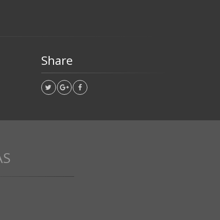
Share
AS