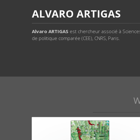
ALVARO ARTIGAS
Alvaro ARTIGAS
est
chercheur associé à Science
de politique comparée (CEE), CNRS, Paris.
W