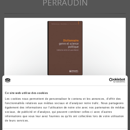
PERRAUDIN
Dictionnaire genre & science politique
Concepts, objets, problèmes
Ce site web utilise des cookies
Catherine Achin, Laure Bereni
Les cookies nous permettent de personnaliser le contenu et les annonces, d'offrir des
fonctionnalités relatives aux médias sociaux et d'analyser notre trafic. Nous partageons
également des informations sur l'utilisation de notre site avec nos partenaires de médias
sociaux, de publicité et d'analyse, qui peuvent combiner celles-ci avec d'autres
informations que vous leur avez fournies ou qu'ils ont collectées lors de votre utilisation
de leurs services.