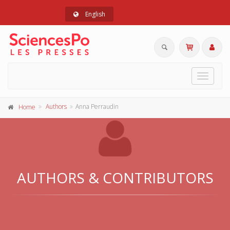
English
Toggle
navigat
Authors
Anna Perraudin
Home
AUTHORS & CONTRIBUTORS