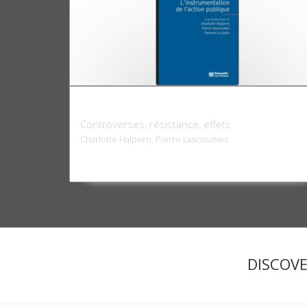
L'Instrumentation de l'action publique
Controverses, résistance, effets
Charlotte Halpern, Pierre Lascoumes
DISCOV