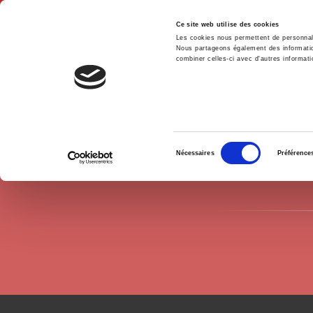
Ce site web utilise des cookies
Les cookies nous permettent de personnalis
Nous partageons également des informations
combiner celles-ci avec d'autres informatio
Hom
Authors
Alain Karsenty
Home
Sélection
Nécessaires
Préférence
du
consentement