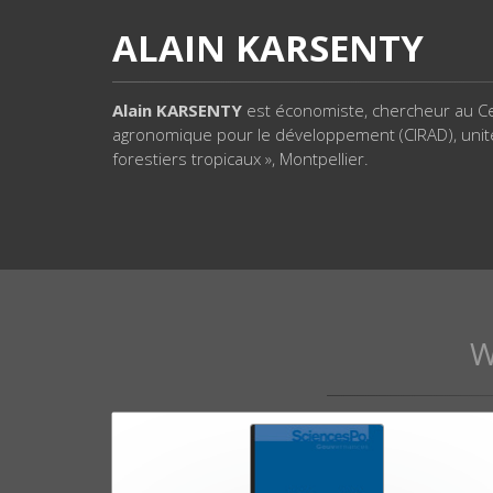
ALAIN KARSENTY
Alain KARSENTY
est économiste, chercheur au Ce
agronomique pour le développement (CIRAD), unit
forestiers tropicaux », Montpellier.
W