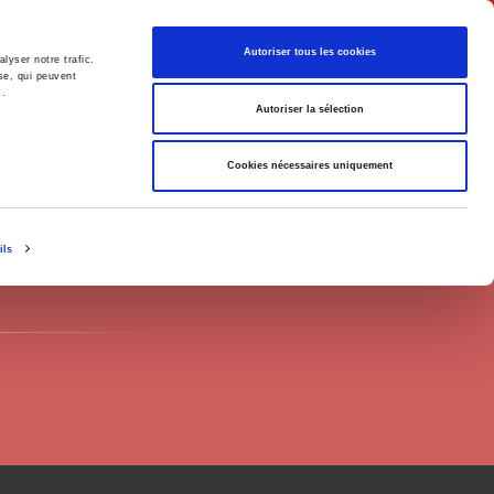
English
Autoriser tous les cookies
lyser notre trafic.
se, qui peuvent
s.
litics
Society
Autoriser la sélection
Cookies nécessaires uniquement
ils