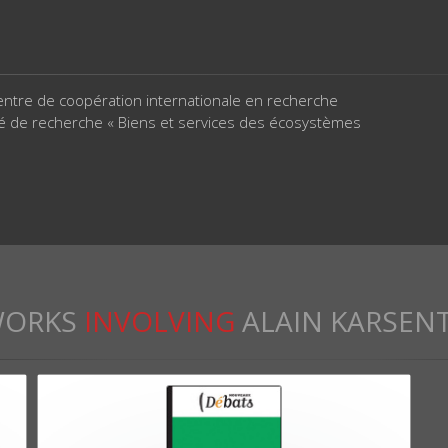
ntre de coopération internationale en recherche
é de recherche « Biens et services des écosystèmes
ORKS
INVOLVING
ALAIN KARSEN