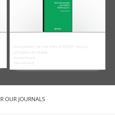
Peut-on sauver les forêts tropicales ?
Instruments de marchés et REDD+ versus
principes de réalité
Romain Pirard
Alain Karsenty
ER OUR JOURNALS