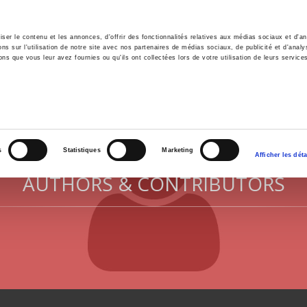
er le contenu et les annonces, d'offrir des fonctionnalités relatives aux médias sociaux et d'ana
 sur l'utilisation de notre site avec nos partenaires de médias sociaux, de publicité et d'analy
ns que vous leur avez fournies ou qu'ils ont collectées lors de votre utilisation de leurs service
e
Environment
History
International
Po
s
Statistiques
Marketing
Afficher les déta
AUTHORS & CONTRIBUTORS