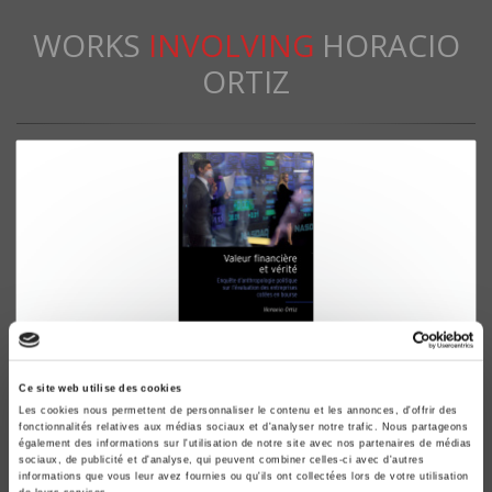
WORKS
INVOLVING
HORACIO
ORTIZ
Valeur financière et vérité
Ce site web utilise des cookies
Les cookies nous permettent de personnaliser le contenu et les annonces, d'offrir des
Enquête d'anthropologie politique sur l'évaluation des
fonctionnalités relatives aux médias sociaux et d'analyser notre trafic. Nous partageons
entreprises cotées en bourse
également des informations sur l'utilisation de notre site avec nos partenaires de médias
sociaux, de publicité et d'analyse, qui peuvent combiner celles-ci avec d'autres
Horacio Ortiz
informations que vous leur avez fournies ou qu'ils ont collectées lors de votre utilisation