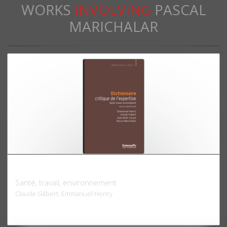
WORKS
INVOLVING
PASCAL
MARICHALAR
Dictionnaire critique de l'expertise
Santé, travail, environnement
Claude Gilbert, Emmanuel Henry