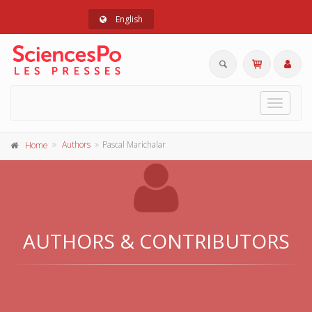
English
Toggle
navigat
Authors
Pascal Marichalar
Home
AUTHORS & CONTRIBUTORS