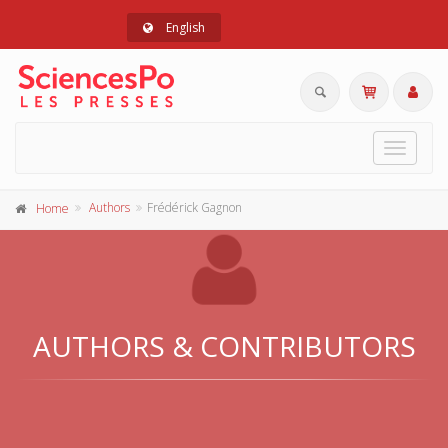
English
Toggle
navigat
Authors
Frédérick Gagnon
Home
AUTHORS & CONTRIBUTORS