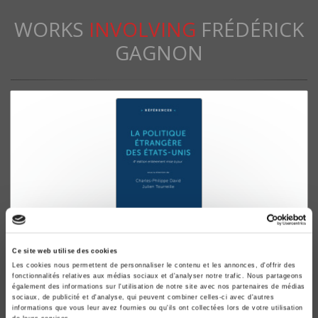
WORKS
INVOLVING
FRÉDÉRICK
GAGNON
La politique étrangère des Etats-Unis
Ce site web utilise des cookies
Les cookies nous permettent de personnaliser le contenu et les annonces, d'offrir des
Fondements, acteurs, formulation
fonctionnalités relatives aux médias sociaux et d'analyser notre trafic. Nous partageons
Charles-Philippe David, Julien Tourreille
également des informations sur l'utilisation de notre site avec nos partenaires de médias
sociaux, de publicité et d'analyse, qui peuvent combiner celles-ci avec d'autres
informations que vous leur avez fournies ou qu'ils ont collectées lors de votre utilisation