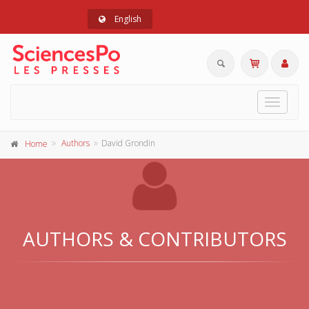
English
Toggle
navigat
Authors
David Grondin
Home
AUTHORS & CONTRIBUTORS