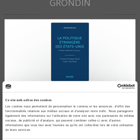
GRONDIN
La politique étrangère des Etats-Unis
Fondements, acteurs, formulation
Ce site web utilise des cookies
Charles-Philippe David, Julien Tourreille
Les cookies nous permettent de personnaliser le contenu et les annonces, d'offrir des
fonctionnalités relatives aux médias sociaux et d'analyser notre trafic. Nous partageons
également des informations sur l'utilisation de notre site avec nos partenaires de médias
sociaux, de publicité et d'analyse, qui peuvent combiner celles-ci avec d'autres
informations que vous leur avez fournies ou qu'ils ont collectées lors de votre utilisation
de leurs services.