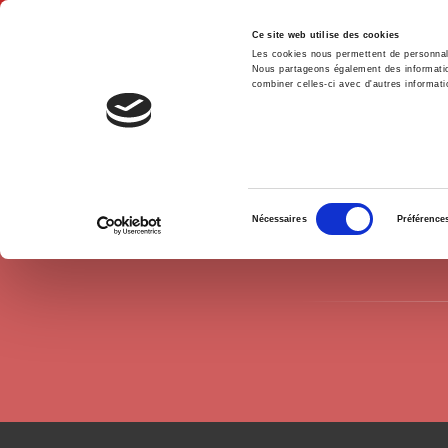
Ce site web utilise des cookies
Les cookies nous permettent de personnalis
Nous partageons également des informations
combiner celles-ci avec d'autres informatio
Hom
Authors
Céline Braconnier
Home
Sélection
Nécessaires
Préférence
du
consentement