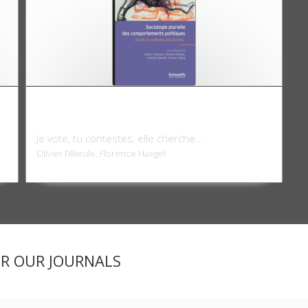
Sociologie plurielle des comportements
politiques
Je vote, tu contestes, elle cherche...
Olivier Fillieule, Florence Haegel
ER OUR JOURNALS