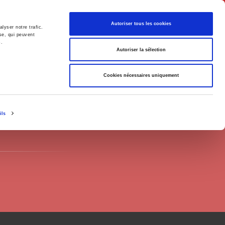
English
Autoriser tous les cookies
lyser notre trafic.
se, qui peuvent
s.
litics
Society
Autoriser la sélection
Cookies nécessaires uniquement
ils