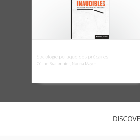
Les inaudibles
Sociologie politique des précaires
Céline Braconnier, Nonna Mayer
DISCOV