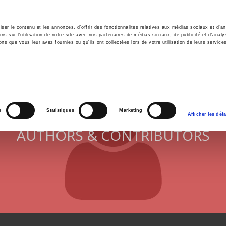
er le contenu et les annonces, d'offrir des fonctionnalités relatives aux médias sociaux et d'ana
 sur l'utilisation de notre site avec nos partenaires de médias sociaux, de publicité et d'analy
ns que vous leur avez fournies ou qu'ils ont collectées lors de votre utilisation de leurs service
e
Environment
History
International
Po
s
Statistiques
Marketing
Afficher les déta
AUTHORS & CONTRIBUTORS