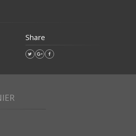
Share
IER