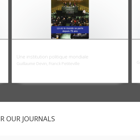
L'assemblée générale des Nations unies
M
i
Une institution politique mondiale
G
Guillaume Devin, Franck Petiteville
ER OUR JOURNALS