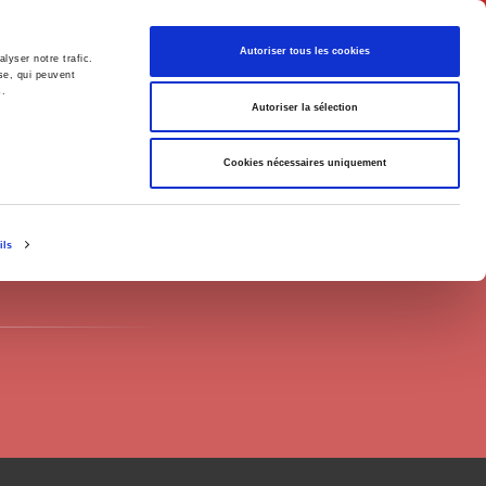
English
Autoriser tous les cookies
lyser notre trafic.
se, qui peuvent
s.
litics
Society
Autoriser la sélection
Cookies nécessaires uniquement
ils