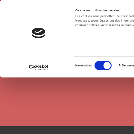
Ce site web utilise des cookies
Les cookies nous permettent de personnalis
Nous partageons également des informations
combiner celles-ci avec d'autres informatio
Hom
Authors
Marie Saiget
Home
Sélection
Nécessaires
Préférence
du
consentement