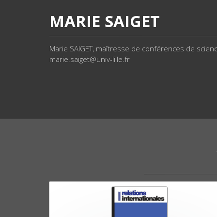
MARIE SAIGET
Marie SAIGET, maîtresse de conférences de science
marie.saiget@univ-lille.fr