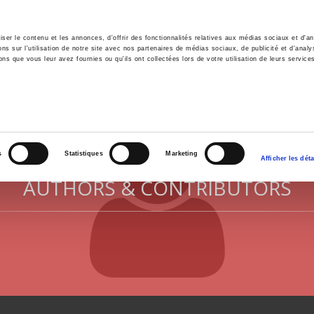
er le contenu et les annonces, d'offrir des fonctionnalités relatives aux médias sociaux et d'ana
 sur l'utilisation de notre site avec nos partenaires de médias sociaux, de publicité et d'analy
ns que vous leur avez fournies ou qu'ils ont collectées lors de votre utilisation de leurs service
e
Environment
History
International
Po
s
Statistiques
Marketing
Afficher les déta
AUTHORS & CONTRIBUTORS