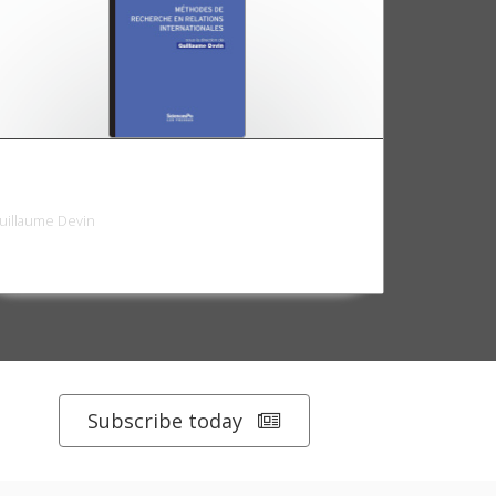
éthodes de recherche en relations
nternationales
uillaume Devin
Subscribe today